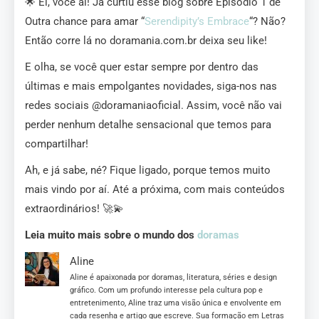
🌟 Ei, você aí! Já curtiu esse blog sobre Episódio 1 de
Outra chance para amar “
Serendipity’s Embrace
“? Não?
Então corre lá no doramania.com.br deixa seu like!
E olha, se você quer estar sempre por dentro das
últimas e mais empolgantes novidades, siga-nos nas
redes sociais @doramaniaoficial. Assim, você não vai
perder nenhum detalhe sensacional que temos para
compartilhar!
Ah, e já sabe, né? Fique ligado, porque temos muito
mais vindo por aí. Até a próxima, com mais conteúdos
extraordinários! 🚀💫
Leia muito mais sobre o mundo dos
doramas
Aline
Aline é apaixonada por doramas, literatura, séries e design
gráfico. Com um profundo interesse pela cultura pop e
entretenimento, Aline traz uma visão única e envolvente em
cada resenha e artigo que escreve. Sua formação em Letras