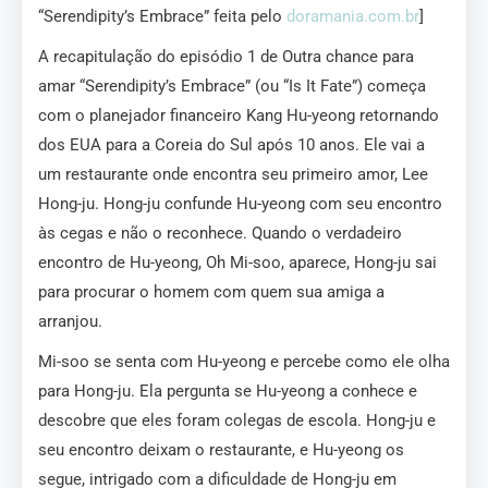
“Serendipity’s Embrace” feita pelo
doramania.com.br
]
A recapitulação do episódio 1 de Outra chance para
amar “Serendipity’s Embrace” (ou “Is It Fate”) começa
com o planejador financeiro Kang Hu-yeong retornando
dos EUA para a Coreia do Sul após 10 anos. Ele vai a
um restaurante onde encontra seu primeiro amor, Lee
Hong-ju. Hong-ju confunde Hu-yeong com seu encontro
às cegas e não o reconhece. Quando o verdadeiro
encontro de Hu-yeong, Oh Mi-soo, aparece, Hong-ju sai
para procurar o homem com quem sua amiga a
arranjou.
Mi-soo se senta com Hu-yeong e percebe como ele olha
para Hong-ju. Ela pergunta se Hu-yeong a conhece e
descobre que eles foram colegas de escola. Hong-ju e
seu encontro deixam o restaurante, e Hu-yeong os
segue, intrigado com a dificuldade de Hong-ju em