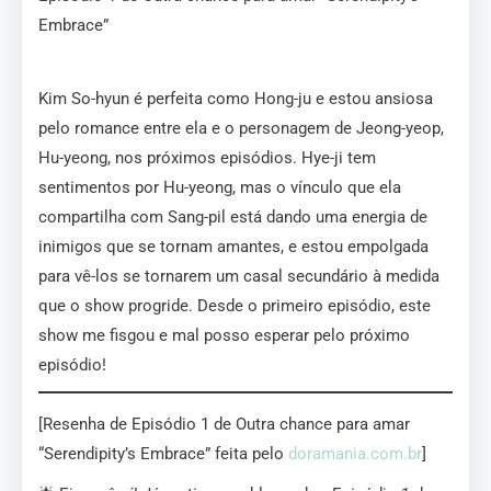
Embrace”
Kim So-hyun é perfeita como Hong-ju e estou ansiosa
pelo romance entre ela e o personagem de Jeong-yeop,
Hu-yeong, nos próximos episódios. Hye-ji tem
sentimentos por Hu-yeong, mas o vínculo que ela
compartilha com Sang-pil está dando uma energia de
inimigos que se tornam amantes, e estou empolgada
para vê-los se tornarem um casal secundário à medida
que o show progride. Desde o primeiro episódio, este
show me fisgou e mal posso esperar pelo próximo
episódio!
[Resenha de Episódio 1 de Outra chance para amar
“Serendipity’s Embrace” feita pelo
doramania.com.br
]