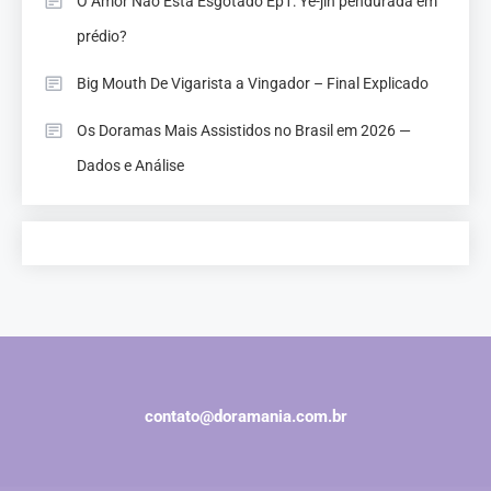
O Amor Não Está Esgotado Ep1: Ye-jin pendurada em
prédio?
Big Mouth De Vigarista a Vingador – Final Explicado
Os Doramas Mais Assistidos no Brasil em 2026 —
Dados e Análise
contato@doramania.com.br