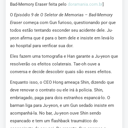
Bad-Memory Eraser feita pelo
doramania.com.br
]
O
Episódio 9 de O Seletor de Memorias – Bad-Memory
Eraser
começa com Gun furioso, questionando por que
todos estão tentando esconder seu acidente dele. Ju-
yeon afirma que é para o bem dele e insiste em levá-lo
ao hospital para verificar sua dor.
Eles fazem uma tomografia e Han garante a Ju-yeon que
resolverão os efeitos colaterais. Tae-oh ouve a
conversa e decide descobrir quais são esses efeitos.
Enquanto isso, o CEO Hong ameaça Shin, dizendo que
deve renovar o contrato ou ele irá à polícia. Shin,
embriagado, paga para dois estranhos espancá-lo. O
barman liga para Ju-yeon, e um Gun sedado insiste em
acompanhá-la. No bar, Ju-yeon ouve Shin sendo
espancado e tem um flashback traumático do