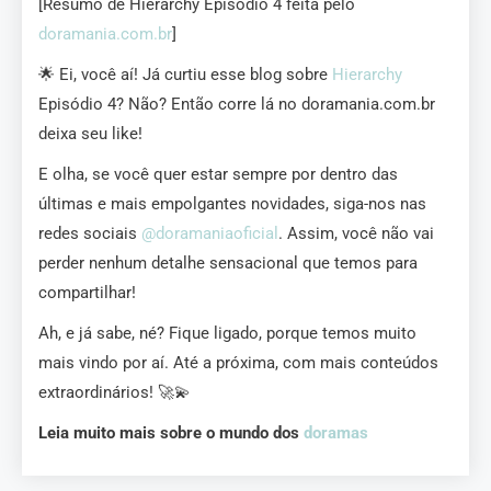
[Resumo de Hierarchy Episódio 4 feita pelo
doramania.com.br
]
🌟 Ei, você aí! Já curtiu esse blog sobre
Hierarchy
Episódio 4? Não? Então corre lá no doramania.com.br
deixa seu like!
E olha, se você quer estar sempre por dentro das
últimas e mais empolgantes novidades, siga-nos nas
redes sociais
@doramaniaoficial
. Assim, você não vai
perder nenhum detalhe sensacional que temos para
compartilhar!
Ah, e já sabe, né? Fique ligado, porque temos muito
mais vindo por aí. Até a próxima, com mais conteúdos
extraordinários! 🚀💫
Leia muito mais sobre o mundo dos
doramas