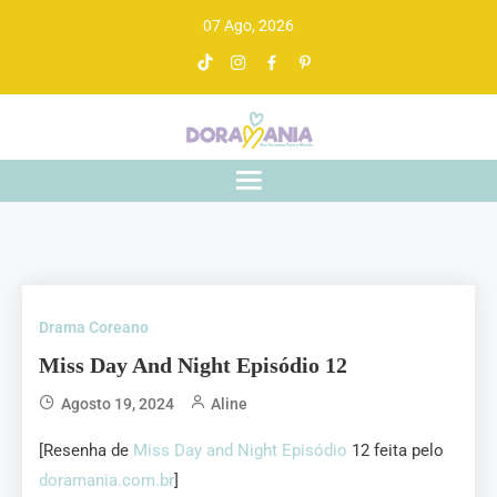
07 Ago, 2026
Doramania
De drama asiático a gente entende
Drama Coreano
Miss Day And Night Episódio 12
Agosto 19, 2024
Aline
[Resenha de
Miss Day and Night Episódio
12 feita pelo
doramania.com.br
]