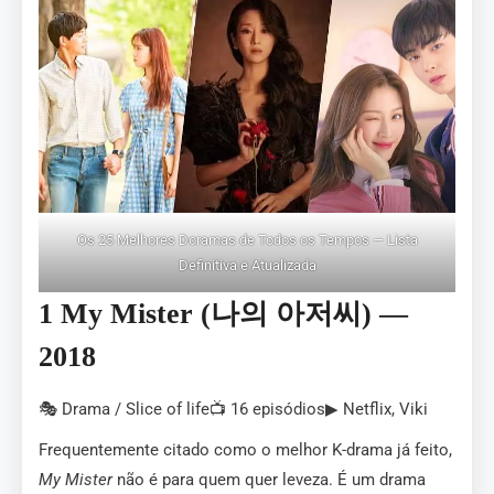
Os 25 Melhores Doramas de Todos os Tempos — Lista
Definitiva e Atualizada
1 My Mister (나의 아저씨) —
2018
🎭 Drama / Slice of life📺 16 episódios▶ Netflix, Viki
Frequentemente citado como o melhor K-drama já feito,
My Mister
não é para quem quer leveza. É um drama