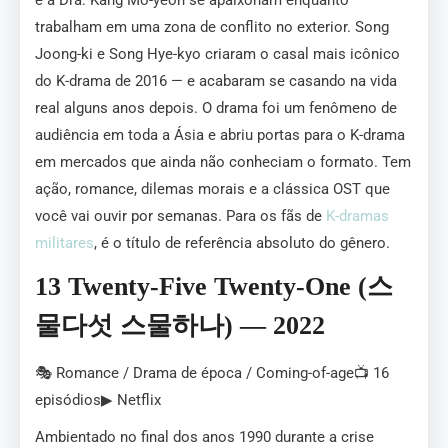
e a Dra. Kang Mo-yeon se apaixonam enquanto
trabalham em uma zona de conflito no exterior. Song
Joong-ki e Song Hye-kyo criaram o casal mais icônico
do K-drama de 2016 — e acabaram se casando na vida
real alguns anos depois. O drama foi um fenômeno de
audiência em toda a Ásia e abriu portas para o K-drama
em mercados que ainda não conheciam o formato. Tem
ação, romance, dilemas morais e a clássica OST que
você vai ouvir por semanas. Para os fãs de
K-dramas
militares
, é o título de referência absoluto do gênero.
13 Twenty-Five Twenty-One (스
물다섯 스물하나) — 2022
🎭 Romance / Drama de época / Coming-of-age📺 16
episódios▶ Netflix
Ambientado no final dos anos 1990 durante a crise