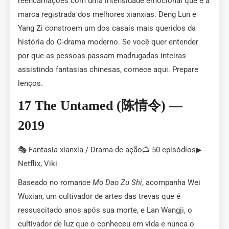
reencarnações com uma intensidade emocional que é a
marca registrada dos melhores xianxias. Deng Lun e
Yang Zi constroem um dos casais mais queridos da
história do C-drama moderno. Se você quer entender
por que as pessoas passam madrugadas inteiras
assistindo fantasias chinesas, comece aqui. Prepare
lenços.
17 The Untamed (陈情令) —
2019
🎭 Fantasia xianxia / Drama de ação📺 50 episódios▶
Netflix, Viki
Baseado no romance
Mo Dao Zu Shi
, acompanha Wei
Wuxian, um cultivador de artes das trevas que é
ressuscitado anos após sua morte, e Lan Wangji, o
cultivador de luz que o conheceu em vida e nunca o