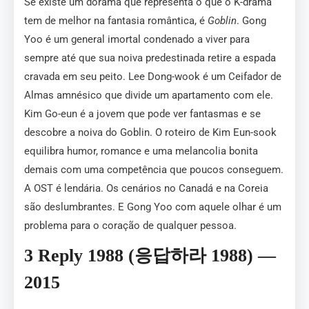
Se existe um dorama que representa o que o K-drama
tem de melhor na fantasia romântica, é
Goblin
. Gong
Yoo é um general imortal condenado a viver para
sempre até que sua noiva predestinada retire a espada
cravada em seu peito. Lee Dong-wook é um Ceifador de
Almas amnésico que divide um apartamento com ele.
Kim Go-eun é a jovem que pode ver fantasmas e se
descobre a noiva do Goblin. O roteiro de Kim Eun-sook
equilibra humor, romance e uma melancolia bonita
demais com uma competência que poucos conseguem.
A OST é lendária. Os cenários no Canadá e na Coreia
são deslumbrantes. E Gong Yoo com aquele olhar é um
problema para o coração de qualquer pessoa.
3 Reply 1988 (응답하라 1988) —
2015