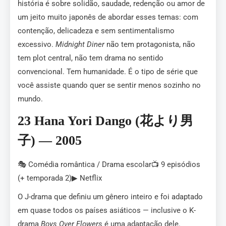
história é sobre solidão, saudade, redenção ou amor de
um jeito muito japonês de abordar esses temas: com
contenção, delicadeza e sem sentimentalismo
excessivo.
Midnight Diner
não tem protagonista, não
tem plot central, não tem drama no sentido
convencional. Tem humanidade. É o tipo de série que
você assiste quando quer se sentir menos sozinho no
mundo.
23 Hana Yori Dango (花より男
子) — 2005
🎭 Comédia romântica / Drama escolar📺 9 episódios
(+ temporada 2)▶ Netflix
O J-drama que definiu um gênero inteiro e foi adaptado
em quase todos os países asiáticos — inclusive o K-
drama
Boys Over Flowers
é uma adaptação dele.