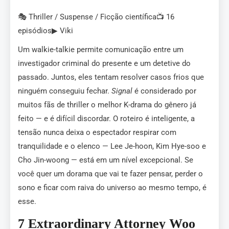
🎭 Thriller / Suspense / Ficção científica📺 16
episódios▶ Viki
Um walkie-talkie permite comunicação entre um
investigador criminal do presente e um detetive do
passado. Juntos, eles tentam resolver casos frios que
ninguém conseguiu fechar.
Signal
é considerado por
muitos fãs de thriller o melhor K-drama do gênero já
feito — e é difícil discordar. O roteiro é inteligente, a
tensão nunca deixa o espectador respirar com
tranquilidade e o elenco — Lee Je-hoon, Kim Hye-soo e
Cho Jin-woong — está em um nível excepcional. Se
você quer um dorama que vai te fazer pensar, perder o
sono e ficar com raiva do universo ao mesmo tempo, é
esse.
7 Extraordinary Attorney Woo