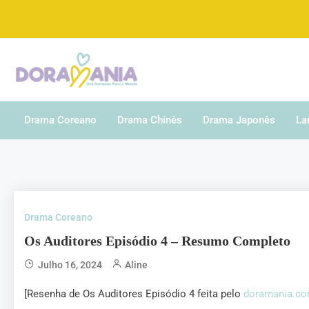
De drama asiático a gente entende
Doramania
Drama Coreano
Drama Chinês
Drama Japonês
La
Drama Coreano
Os Auditores Episódio 4 – Resumo Completo
Julho 16, 2024
Aline
[Resenha de Os Auditores Episódio 4 feita pelo
doramania.co