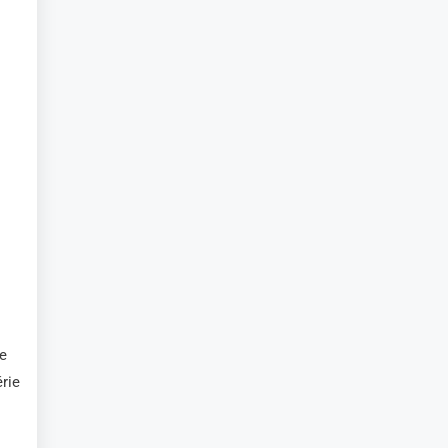
e
rie