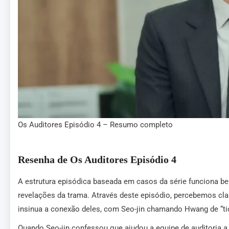
Os Auditores Episódio 4 – Resumo completo
Resenha de Os Auditores Episódio 4
A estrutura episódica baseada em casos da série funciona be
revelações da trama. Através deste episódio, percebemos cla
insinua a conexão deles, com Seo-jin chamando Hwang de “tio
Quando Seo-jin confessou que ajudou a equipe de auditoria a 