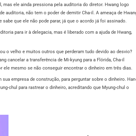
mas ele ainda pressiona pela auditoria do diretor. Hwang logo
e auditoria, não tem o poder de demitir Cha-il. A ameaça de Hwan
 sabe que ele não pode parar, já que o acordo já foi assinado.
uditoria para ir à delegacia, mas é liberado com a ajuda de Hwang,
io ou o velho e muitos outros que perderam tudo devido ao desvio?
 cancelar a transferência de Mi-kyung para a Flórida, Cha-il
or ele mesmo se não conseguir encontrar o dinheiro em três dias.
m sua empresa de construção, para perguntar sobre o dinheiro. Han
ng-chul para rastrear o dinheiro, acreditando que Myung-chul o