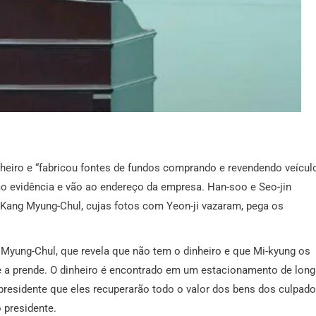
nheiro e “fabricou fontes de fundos comprando e revendendo veícul
 evidência e vão ao endereço da empresa. Han-soo e Seo-jin
ang Myung-Chul, cujas fotos com Yeon-ji vazaram, pega os
 Myung-Chul, que revela que não tem o dinheiro e que Mi-kyung os
e a prende. O dinheiro é encontrado em um estacionamento de long
presidente que eles recuperarão todo o valor dos bens dos culpado
 presidente.