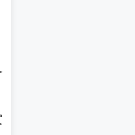
os
a
s.