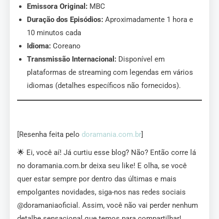
Emissora Original:
MBC
Duração dos Episódios:
Aproximadamente 1 hora e
10 minutos cada
Idioma:
Coreano
Transmissão Internacional:
Disponível em
plataformas de streaming com legendas em vários
idiomas (detalhes específicos não fornecidos).
[Resenha feita pelo
doramania.com.br
]
🌟 Ei, você aí! Já curtiu esse blog? Não? Então corre lá
no doramania.com.br deixa seu like! E olha, se você
quer estar sempre por dentro das últimas e mais
empolgantes novidades, siga-nos nas redes sociais
@doramaniaoficial. Assim, você não vai perder nenhum
detalhe sensacional que temos para compartilhar!