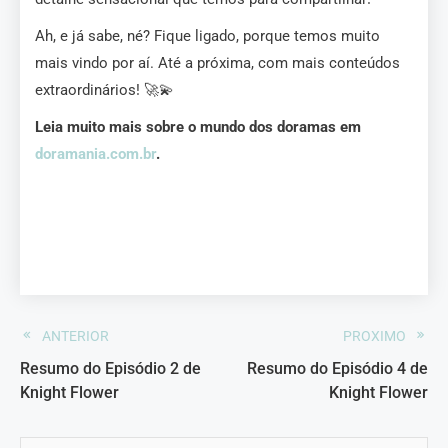
Ah, e já sabe, né? Fique ligado, porque temos muito
mais vindo por aí. Até a próxima, com mais conteúdos
extraordinários! 🚀💫
Leia muito mais sobre o mundo dos doramas em
doramania.com.br
.
Resumo do Episódio 3 de Knight Flower Resumo do Episódio 3 de
Knight Flower Resumo do Episódio 3 de Knight Flower Resumo do
Episódio 3 de Knight Flower Resumo do Episódio 3 de Knight
Flower Resumo do Episódio 3 de Knight Flower
ANTERIOR
PROXIMO
Resumo do Episódio 2 de
Resumo do Episódio 4 de
Knight Flower
Knight Flower