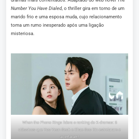
Number You Have Dialed
, o thriller gira em torno de um
marido frio e uma esposa muda, cujo relacionamento
toma um rumo inesperado após uma ligação
misteriosa.
When the Phone Rings lidera o ranking de K-dramas: 5
clássicos que Yoo Yeon Seok e Chae Soo Bin estrelaram e
acertaram!