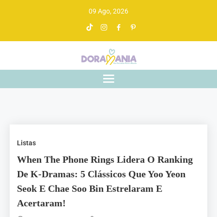
09 Ago, 2026
Doramania
De drama asiático a gente entende
Listas
When The Phone Rings Lidera O Ranking
De K-Dramas: 5 Clássicos Que Yoo Yeon
Seok E Chae Soo Bin Estrelaram E
Acertaram!