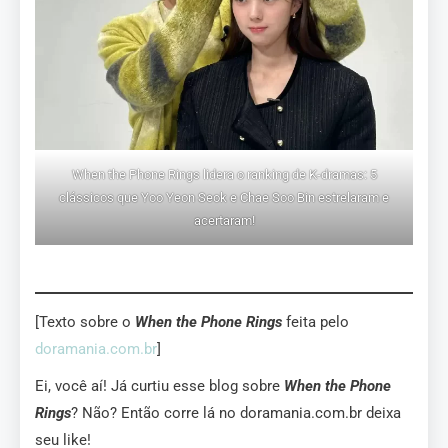
When the Phone Rings lidera o ranking de K-dramas: 5
clássicos que Yoo Yeon Seok e Chae Soo Bin estrelaram e
acertaram!
[Texto sobre o
When the Phone Rings
feita pelo
doramania.com.br
]
Ei, você aí! Já curtiu esse blog sobre
When the Phone
Rings
? Não? Então corre lá no doramania.com.br deixa
seu like!