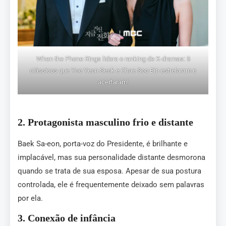
When the Phone Rings lidera o ranking de K-dramas: 5
clássicos que Yoo Yeon Seok e Chae Soo Bin estrelaram e
acertaram!
2.
Protagonista masculino frio e distante
Baek Sa-eon, porta-voz do Presidente, é brilhante e
implacável, mas sua personalidade distante desmorona
quando se trata de sua esposa. Apesar de sua postura
controlada, ele é frequentemente deixado sem palavras
por ela.
3.
Conexão de infância