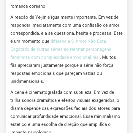
romance coreano.
A reação de Ye-jin é igualmente importante. Em vez de
responder imediatamente com uma confissão de amor
correspondida, ela se questiona, hesita e processa. Este
é um momento que
diferencia O Amor Não Está
Esgotado de outras séries ao retratar personagens
femininas com complexidade emocional real
. Muitos
fãs apreciaram justamente porque a série não força
respostas emocionais que pareçam vazias ou
unidimensionais.
A cena é cinematografada com subtileza. Em vez de
trilha sonora dramática e efeitos visuais exagerados, o
drama depende das expressões faciais dos atores para
comunicar profundidade emocional. Esse minimalismo
estético é uma escolha de direção que amplifica o
impacto psicológico.