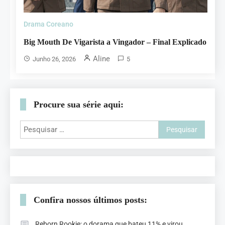
Drama Coreano
Big Mouth De Vigarista a Vingador – Final Explicado
Aline
Junho 26, 2026
5
Procure sua série aqui:
Confira nossos últimos posts:
Reborn Rookie: o dorama que bateu 11% e virou