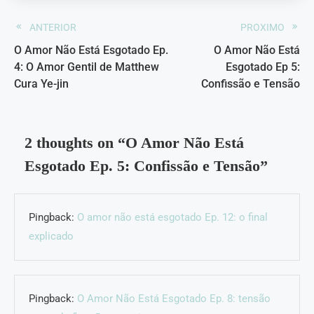
ANTERIOR
PROXIMO
O Amor Não Está Esgotado Ep.
O Amor Não Está
4: O Amor Gentil de Matthew
Esgotado Ep 5:
Cura Ye-jin
Confissão e Tensão
2 thoughts on “
O Amor Não Está
Esgotado Ep. 5: Confissão e Tensão
”
Pingback:
O amor não está esgotado Ep. 12: o final
explicado
Pingback:
O Amor Não Está Esgotado Ep. 8: tensão