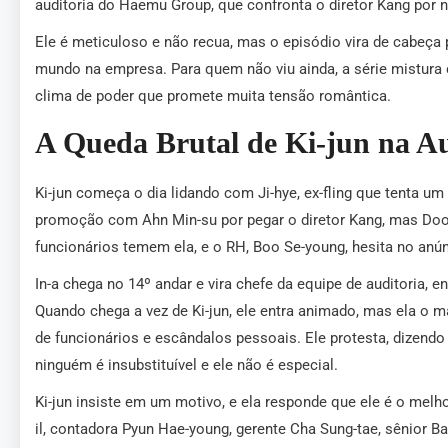
auditoria do Haemu Group, que confronta o diretor Kang por
Ele é meticuloso e não recua, mas o episódio vira de cabeça
mundo na empresa. Para quem não viu ainda, a série mistura
clima de poder que promete muita tensão romântica.
A Queda Brutal de Ki-jun na Au
Ki-jun começa o dia lidando com Ji-hye, ex-fling que tenta um 
promoção com Ahn Min-su por pegar o diretor Kang, mas Doo-g
funcionários temem ela, e o RH, Boo Se-young, hesita no anún
In-a chega no 14º andar e vira chefe da equipe de auditoria,
Quando chega a vez de Ki-jun, ele entra animado, mas ela o
de funcionários e escândalos pessoais. Ele protesta, dizendo
ninguém é insubstituível e ele não é especial.
Ki-jun insiste em um motivo, e ela responde que ele é o melh
il, contadora Pyun Hae-young, gerente Cha Sung-tae, sênior Ba