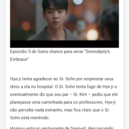
Episódio 5 de Outra chance para amar “Serendipity’s
Embrace”
Hye-ji tenta agradecer ao Sr. Sohn por emprestar seus
tênis a ela no hospital. O Sr. Sohn tenta fugir de Hye-ji e
eventualmente diz que seu pai – Sr. Kim – pediu que ele
planejasse uma caminhada para os professores. Hye-ji
não percebe nada estranho, mas fica claro que o Sr.
Sohn está mentindo.
Hong-ju está no restaurante de Sang-pil, descascando