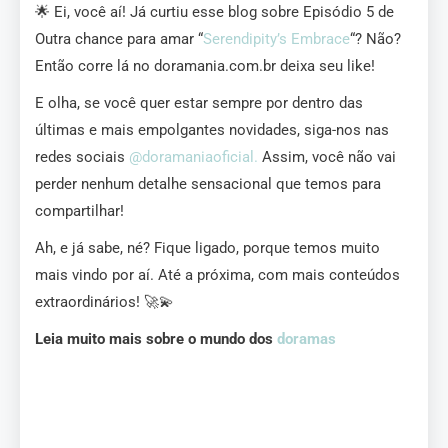
🌟 Ei, você aí! Já curtiu esse blog sobre Episódio 5 de
Outra chance para amar “
Serendipity’s Embrace
“? Não?
Então corre lá no doramania.com.br deixa seu like!
E olha, se você quer estar sempre por dentro das
últimas e mais empolgantes novidades, siga-nos nas
redes sociais
@doramaniaoficial.
Assim, você não vai
perder nenhum detalhe sensacional que temos para
compartilhar!
Ah, e já sabe, né? Fique ligado, porque temos muito
mais vindo por aí. Até a próxima, com mais conteúdos
extraordinários! 🚀💫
Leia muito mais sobre o mundo dos
doramas
Episódio 5 de Outra chance para amar – Episódio 5 de Outra
chance para amar – Episódio 5 de Outra chance para amar –
Episódio 5 de Outra chance para amar – Episódio 5 de Outra
chance para amar – Episódio 5 de Outra chance para amar –