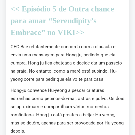
<< Episódio 5 de Outra chance
para amar “Serendipity’s
Embrace” no VIKI>>
CEO Bae relutantemente concorda com a cláusula e
envia uma mensagem para Hong-ju, pedindo que ela
cumpra. Hong-ju fica chateada e decide dar um passeio
na praia. No entanto, como a maré está subindo, Hu-
yeong corre para pedir que ela volte para casa.
Hong-ju convence Hu-yeong a pescar criaturas
estranhas como pepinos-do-mar, ostras e polvo. Os dois
se aproximam e compartilham vários momentos
românticos. Hong-ju está prestes a beijar Hu-yeong,
mas se detém, apenas para ser provocada por Hu-yeong
depois.