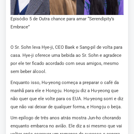
Episódio 5 de Outra chance para amar “Serendipity’s
Embrace”
O Sr. Sohn leva Hye-ji, CEO Baek e Sang-pil de volta para
casa. Hye-ji oferece uma bebida ao Sr. Sohn e agradece
por ele ter ficado acordado com seus amigos, mesmo
sem beber álcool.
Enquanto isso, Hu-yeong começa a preparar o café da
manhã para ele e Hong-ju. Hong-ju diz a Hu-yeong que
não quer que ele volte para os EUA. Hu-yeong sorri e diz
que não vai deixar de qualquer forma, e Hong-ju o beija.
Um epílogo de três anos atrás mostra Jun-ho chorando
enquanto embarca no avião. Ele diz a si mesmo que vai