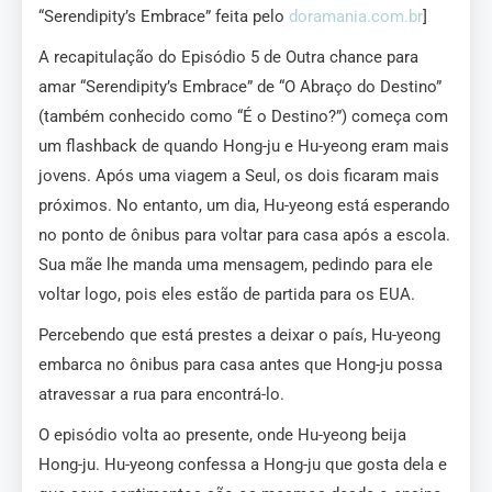
“Serendipity’s Embrace” feita pelo
doramania.com.br
]
A recapitulação do Episódio 5 de Outra chance para
amar “Serendipity’s Embrace” de “O Abraço do Destino”
(também conhecido como “É o Destino?”) começa com
um flashback de quando Hong-ju e Hu-yeong eram mais
jovens. Após uma viagem a Seul, os dois ficaram mais
próximos. No entanto, um dia, Hu-yeong está esperando
no ponto de ônibus para voltar para casa após a escola.
Sua mãe lhe manda uma mensagem, pedindo para ele
voltar logo, pois eles estão de partida para os EUA.
Percebendo que está prestes a deixar o país, Hu-yeong
embarca no ônibus para casa antes que Hong-ju possa
atravessar a rua para encontrá-lo.
O episódio volta ao presente, onde Hu-yeong beija
Hong-ju. Hu-yeong confessa a Hong-ju que gosta dela e