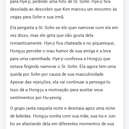
para Hye-ji, pedindo uma foto de Sr. Sohn. Hye-ji fica
desolada ao descobrir que Kim marcou um encontro às
cegas para Sohn e sua irmã.
Ela pergunta a Sr. Sohn se ele quer namorar com ela em
vez disso, mas ele grita que não gosta dela
romanticamente. Hye-ji fica chateada e no piquenique,
Hong-ju percebe o mau humor de sua amiga e a leva
para uma caminhada. Hye-ji confessa a Hong-ju que
estava fingindo namorar o Sr. Sohn. Ela agora tem uma
queda por Sohn por causa de sua masculinidade.
Apesar das rejeições, ela vai continuar a persegui-lo.
Isso dá a Hong-ju a motivação para aceitar seus
sentimentos por Hu-yeong.
O grupo janta naquela noite e desmaia após uma noite
de bebidas. Hong-ju sonha com sua mãe, sua tia e Jun-
ho se afastando dela em diferentes momentos de sua